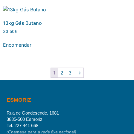
13kg Gás Butano
33.50
€
Encomendar
1
2
3
→
ESMORIZ
Rua de Gondesende, 1681
3885-500 Esmoriz
Tel:
227 441 668
(Chamada para a rede fixa nacional)